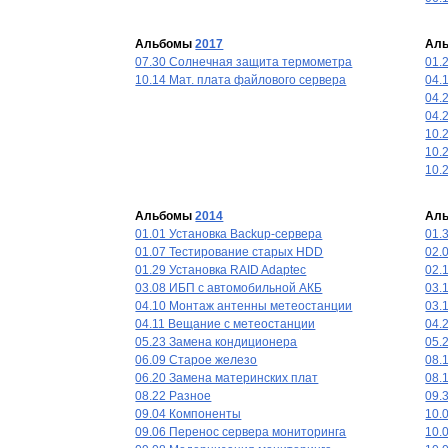
Альбомы
2017
Ал
07.30 Солнечная защита термометра
01.
10.14 Мат. плата файлового сервера
04.
04.
04.
10.
10.
10.
Альбомы
2014
Ал
01.01 Установка Backup-сервера
01.
01.07 Тестирование старых HDD
02.
01.29 Установка RAID Adaptec
02.
03.08 ИБП с автомобильной АКБ
03.
04.10 Монтаж антенны метеостанции
03.
04.11 Вещание с метеостанции
04.
05.23 Замена кондиционера
05.
06.09 Старое железо
08.
06.20 Замена материнских плат
08.
08.22 Разное
09.
09.04 Компоненты
10.
09.06 Перенос сервера мониторинга
10.