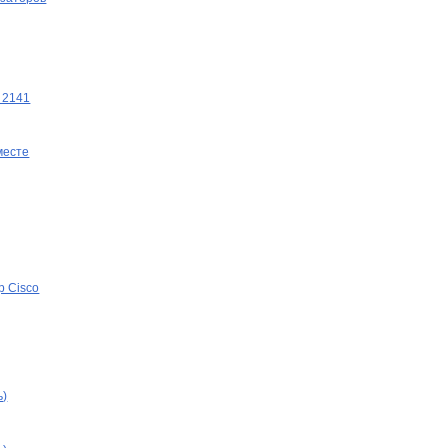
 2141
месте
р Cisco
ь)