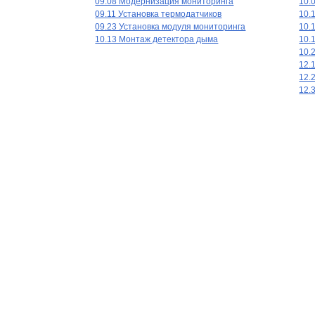
09.08 Модернизация мониторинга
10.
09.11 Установка термодатчиков
10.
09.23 Установка модуля мониторинга
10.
10.13 Монтаж детектора дыма
10.
10.
12.
12.
12.