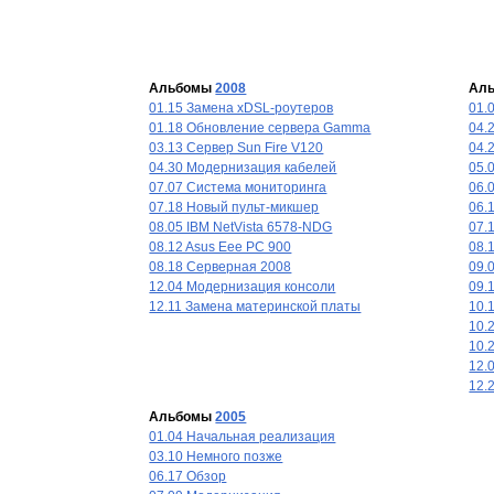
Альбомы
2008
Ал
01.15 Замена xDSL-роутеров
01.
01.18 Обновление сервера Gamma
04.
03.13 Сервер Sun Fire V120
04.
04.30 Модернизация кабелей
05.
07.07 Система мониторинга
06.
07.18 Новый пульт-микшер
06.
08.05 IBM NetVista 6578-NDG
07.
08.12 Asus Eee PC 900
08.
08.18 Серверная 2008
09.
12.04 Модернизация консоли
09.
12.11 Замена материнской платы
10.
10.
10.
12.
12.
Альбомы
2005
01.04 Начальная реализация
03.10 Немного позже
06.17 Обзор