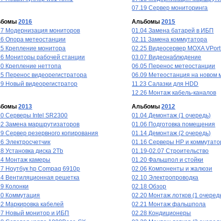
07.19 Сервер мониторинга
ьбомы
2016
Альбомы
2015
27 Модернизация мониторов
01.04 Замена батарей в ИБП
16 Опора метеостанции
02.11 Замена коммутатора
25 Крепление монитора
02.25 Видеосервер MOXA VPort
26 Мониторы рабочей станции
03.07 Видеонаблюдение
20 Крепление неттопа
06.05 Перенос метеостанции
25 Перенос видеорегистратора
06.09 Метеостанция на новом 
29 Новый видеорегистратор
11.23 Салазки для HDD
12.26 Монтаж кабель-каналов
ьбомы
2013
Альбомы
2012
30 Серверы Intel SR2300
01.04 Демонтаж (1 очередь)
02 Замена маршрутизаторов
01.06 Подготовка помещения
19 Сервер резервного копирования
01.14 Демонтаж (2 очередь)
16 Электросчетчик
01.16 Серверы HP и коммутато
18 Установка диска 2Tb
01.19-02.07 Строительство
24 Монтаж камеры
01.20 Фальшпол и стойки
27 Ноутбук hp Compaq 6910p
02.06 Компоненты и жалюзи
14 Вентиляционная решетка
02.10 Электропроводка
19 Колонки
02.18 Обзор
30 Коммутация
02.20 Монтаж лотков (1 очеред
02 Маркировка кабелей
02.21 Монтаж фальшпола
07 Новый монитор и ИБП
02.28 Кондиционеры