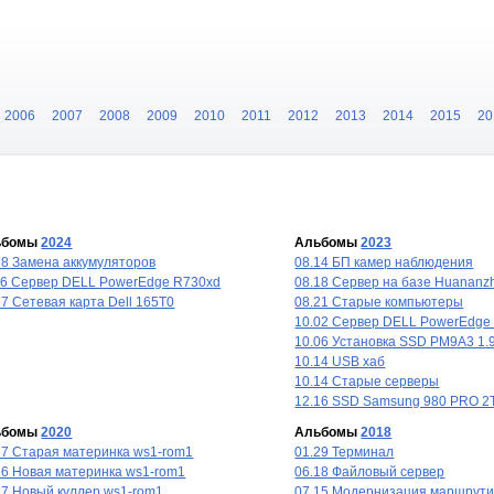
2006
2007
2008
2009
2010
2011
2012
2013
2014
2015
20
ьбомы
2024
Альбомы
2023
28 Замена аккумуляторов
08.14 БП камер наблюдения
26 Сервер DELL PowerEdge R730xd
08.18 Сервер на базе Huananz
17 Сетевая карта Dell 165T0
08.21 Старые компьютеры
10.02 Сервер DELL PowerEdge
10.06 Установка SSD PM9A3 1.
10.14 USB хаб
10.14 Старые серверы
12.16 SSD Samsung 980 PRO 2
ьбомы
2020
Альбомы
2018
17 Старая материнка ws1-rom1
01.29 Терминал
16 Новая материнка ws1-rom1
06.18 Файловый сервер
17 Новый куллер ws1-rom1
07.15 Модернизация маршрути