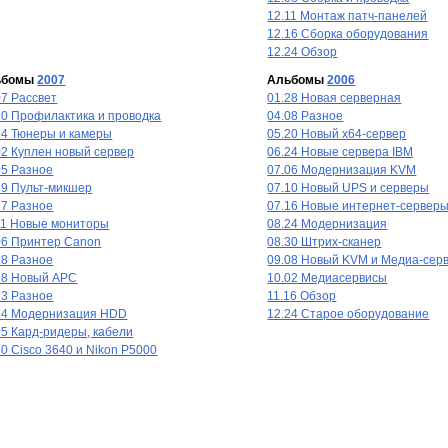
12.11 Монтаж патч-панелей
12.16 Сборка оборудования
12.24 Обзор
ьбомы
2007
Альбомы
2006
07 Рассвет
01.28 Новая серверная
20 Профилактика и проводка
04.08 Разное
24 Тюнеры и камеры
05.20 Новый х64-сервер
02 Куплен новый сервер
06.24 Новые сервера IBM
05 Разное
07.06 Модернизация KVM
19 Пульт-микшер
07.10 Новый UPS и серверы
17 Разное
07.16 Новые интернет-сервер
11 Новые мониторы
08.24 Модернизация
06 Принтер Canon
08.30 Штрих-сканер
18 Разное
09.08 Новый KVM и Медиа-сер
18 Новый APC
10.02 Медиасервисы
23 Разное
11.16 Обзор
24 Модернизация HDD
12.24 Старое оборудование
05 Кард-ридеры, кабели
20 Cisco 3640 и Nikon P5000