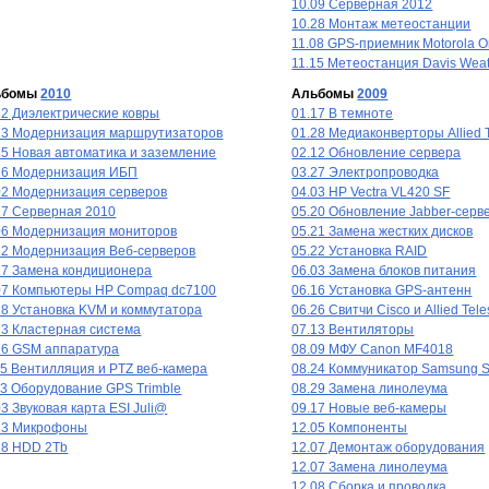
10.09 Серверная 2012
10.28 Монтаж метеостанции
11.08 GPS-приемник Motorola 
11.15 Метеостанция Davis Weath
ьбомы
2010
Альбомы
2009
12 Диэлектрические ковры
01.17 В темноте
23 Модернизация маршрутизаторов
01.28 Медиаконверторы Allied 
25 Новая автоматика и заземление
02.12 Обновление сервера
16 Модернизация ИБП
03.27 Электропроводка
02 Модернизация серверов
04.03 HP Vectra VL420 SF
17 Серверная 2010
05.20 Обновление Jabber-серв
06 Модернизация мониторов
05.21 Замена жестких дисков
12 Модернизация Веб-серверов
05.22 Установка RAID
17 Замена кондиционера
06.03 Замена блоков питания
07 Компьютеры HP Compaq dc7100
06.16 Установка GPS-антенн
18 Установка KVM и коммутатора
06.26 Свитчи Cisco и Allied Tel
23 Кластерная система
07.13 Вентиляторы
16 GSM аппаратура
08.09 МФУ Canon MF4018
15 Вентилляция и PTZ веб-камера
08.24 Коммуникатор Samsung 
23 Оборудование GPS Trimble
08.29 Замена линолеума
03 Звуковая карта ESI Juli@
09.17 Новые веб-камеры
23 Микрофоны
12.05 Компоненты
28 HDD 2Tb
12.07 Демонтаж оборудования
12.07 Замена линолеума
12.08 Сборка и проводка