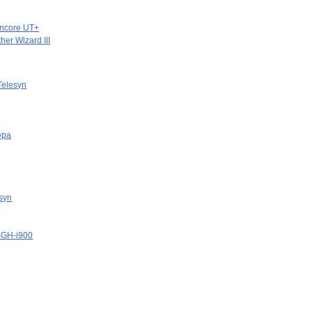
Oncore UT+
er Wizard III
Telesyn
ера
esyn
SGH-i900