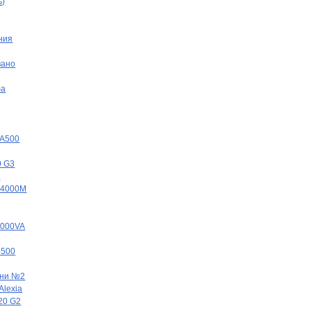
ь)
ния
вано
фа
SA500
0 G3
t
 4000M
5000VA
5500
ени №2
Alexia
20 G2