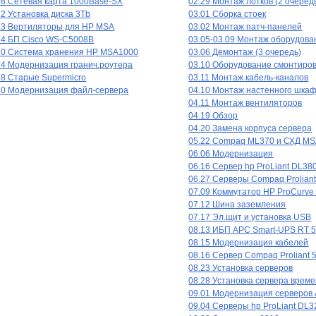
08 Сетевая карта 1000Base-SX
02.29 Монтаж лотков (2 очеред
12 Установка диска 3Tb
03.01 Сборка стоек
13 Вертиляторы для HP MSA
03.02 Монтаж патч-панелей
14 БП Cisco WS-C5008B
03.05-03.09 Монтаж оборудова
20 Система хранения HP MSA1000
03.06 Демонтаж (3 очередь)
14 Модернизация гранич.роутера
03.10 Оборудование смонтиро
28 Старые Supermicro
03.11 Монтаж кабель-каналов
30 Модернизация файл-сервера
04.10 Монтаж настенного шка
04.11 Монтаж вентиляторов
04.19 Обзор
04.20 Замена корпуса сервера
05.22 Compaq ML370 и СХД M
06.06 Модернизация
06.16 Сервер hp ProLiant DL38
06.27 Серверы Compaq Prolian
07.09 Коммутатор HP ProCurve
07.12 Шина заземления
07.17 Эл.щит и установка USB
08.13 ИБП APC Smart-UPS RT 
08.15 Модернизация кабелей
08.16 Сервер Compaq Proliant 
08.23 Установка серверов
08.28 Установка сервера врем
09.01 Модернизация серверов 
09.04 Серверы hp ProLiant DL3