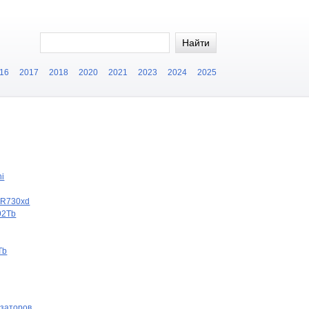
16
2017
2018
2020
2021
2023
2024
2025
hi
 R730xd
92Tb
Tb
заторов