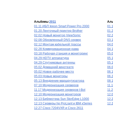
Альбомы
2011
Ал
01.11 ИБП Ippon Smart Power Pro 2000
01.
01.20 Ленточный принтер Brother
01.
02.02 Новый монитор ViewSonic
02.
02.08 Обновленный DNS сервер
03.
02.12 Монтаж кабельной трассы
04.
02.28 Коммуникационная рама
04.
03.18 Рабочая станция и мониторинг
05.
04.29 HDTV аппаратура
05.
04.29 Спутниковые антенны
05.
05.02 Домашний кинотеатр
06.
05.02 Новое рабочее место
06.
05.03 Новые мониторы
06.
05.13 Внедрение маршрутизатора
08.
07.10 Модернизация серверов
11.
11.17 Модернизация серверов I-Bot
11.
12.10 Модернизация мониторов
12.
12.13 Библиотека Sun StorEdge L1000
12.
12.13 Серверы hp ProLiant и IBM xSeries
12.
12.27 Cisco 7204VXR и Cisco 2611