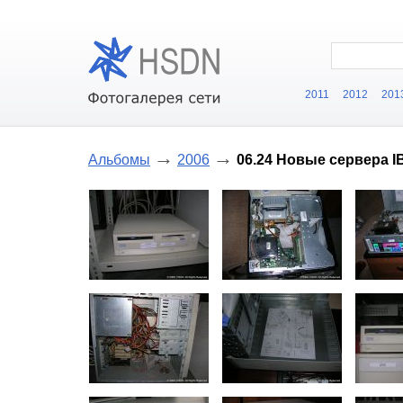
2011
2012
201
→
→
Альбомы
2006
06.24 Новые сервера I