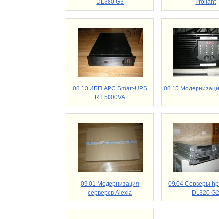
DL380 G3
Proliant
08.13 ИБП APC Smart-UPS
08.15 Модернизаци
RT 5000VA
09.01 Модернизация
09.04 Серверы hp 
серверов Alexia
DL320 G