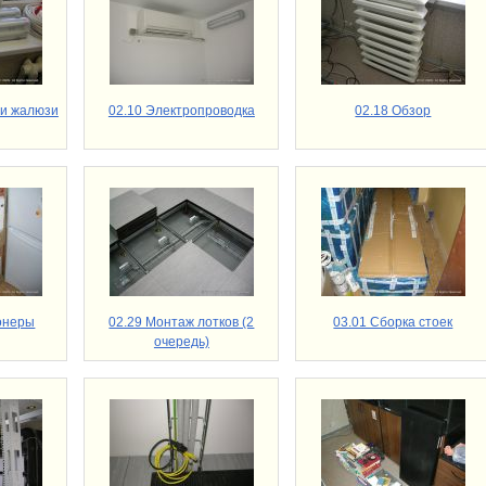
 и жалюзи
02.10 Электропроводка
02.18 Обзор
онеры
02.29 Монтаж лотков (2
03.01 Сборка стоек
очередь)