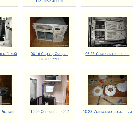
ProCurve 4000M
я кабелей
08.16 Сервер Compaq
08.23 Установка серверов
Proliant 5500
ProLiant
10.09 Серверная 2012
10.28 Монтаж метеостанции
2