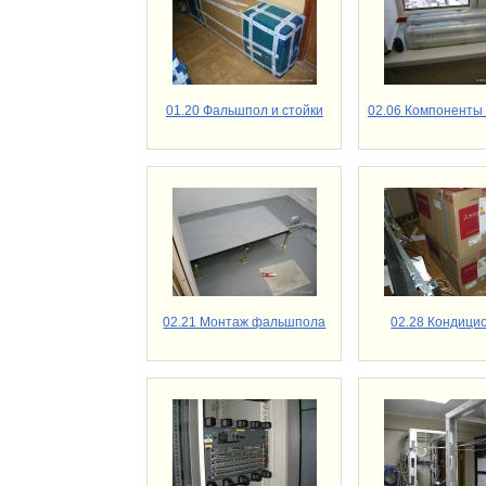
01.20 Фальшпол и стойки
02.06 Компоненты
02.21 Монтаж фальшпола
02.28 Кондици