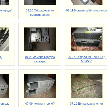
 очередь)
03.10 Оборудование
03.11 Монтаж кабель-каналов
смонтировано
ор
04.20 Замена корпуса
05.22 Compaq ML370 и СХД
сервера
MSA500
Compaq
07.09 Коммутатор HP
07.12 Шина заземления